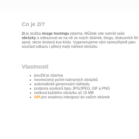
Co je 2i?
2i
je služba
image hostingu
zdarma. Můžete zde nahrát vaše
obrázky
a odkazovat se na ně ze svých stránek, blogu, diskusních fór
apod. skrze dodaný kus kódu. Vygenerujeme vám samozřejmě jako
součást odkazu i pěkný malý náhled obrázku.
Vlastnosti
použití je zdarma
neomezený počet nahraných obrázků
automatické generování náhledu
podpora souborů typu JPG/JPEG, GIF a PNG
velikost každého obrázku až 10 MB
API
pro snadnou intergraci do vašich stránek