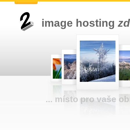
image hosting
z
... místo pro vaše o